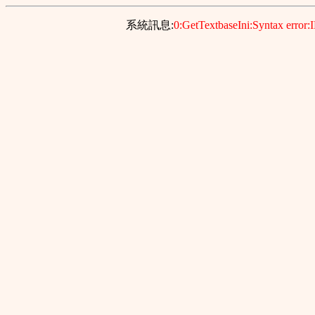
系統訊息:
0:GetTextbaseIni:Syntax error